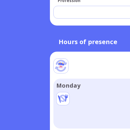
Profession
Hours of presence
Monday