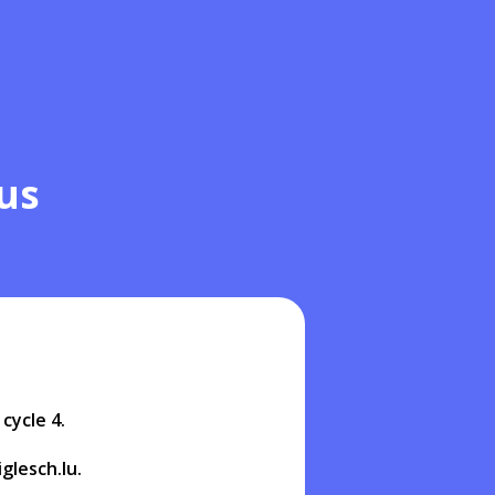
us
cycle 4.
glesch.lu.